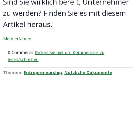
Sind Sie wirklich bereit, Unternehmer
zu werden?
Finden Sie es mit diesem
Artikel heraus.
Mehr erfahren
0 Comments
Klicken Sie hier um Kommentare zu
lesen/schreiben
Themen:
Entrepreneurship
,
Nützliche Dokumente
8 Methoden, um eine
erfolgreiche Geschäftsidee zu
entwickeln
Geschrieben von
STARTUPS.CH
am 20.12.2019 17:50:16