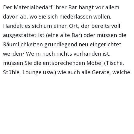
Der Materialbedarf Ihrer Bar hängt vor allem
davon ab, wo Sie sich niederlassen wollen.
Handelt es sich um einen Ort, der bereits voll
ausgestattet ist (eine alte Bar) oder müssen die
Räumlichkeiten grundlegend neu eingerichtet
werden? Wenn noch nichts vorhanden ist,
müssen Sie die entsprechenden Möbel (Tische,
Stühle, Lounge usw.) wie auch alle Geräte, welche
Sie für den Ausschank benötigen (Kühlschränke,
Gefriertruhen, Zapfanlagen, Geschirrspüler usw.)
anschaffen.
Schliesslich müssen Sie, bevor Sie Ihre Bar
eröffnen können, auch einen Vorrat an Getränken
anlegen. Der einfachste Weg, dies zu tun, ist der