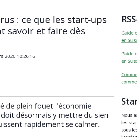
rus : ce que les start-ups
RSS
t savoir et faire dès
Guide c
en Suis
Guide c
rs 2020 10:26:16
en Suis
Commen
commer
Sta
é de plein fouet l'économie
 doit désormais y mettre du sien
Nous as
uissent rapidement se calmer.
les sta
tous le