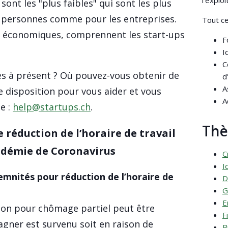
l'explo
 sont les "plus faibles" qui sont les plus
s personnes comme pour les entreprises.
Tout ce
es économiques, comprennent les start-ups
F
I
C
s à présent ? Où pouvez-vous obtenir de
d
A
e disposition pour vous aider et vous
A
te :
help@startups.ch
.
Th
 réduction de l’horaire de travail
épidémie de Coronavirus
C
I
mnités pour réduction de l’horaire de
D
G
E
ion pour chômage partiel peut être
F
gner est survenu soit en raison de
B