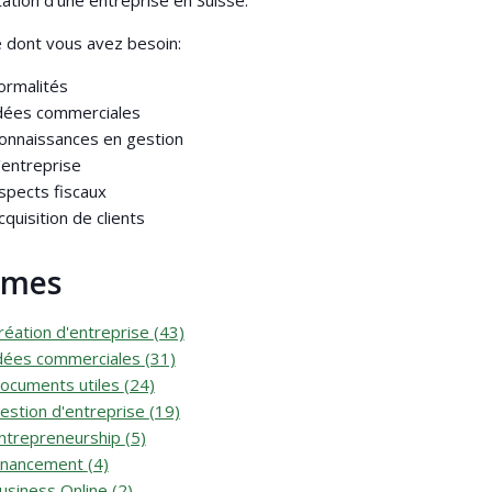
itation d'une entreprise en Suisse.
 dont vous avez besoin:
ormalités
dées commerciales
onnaissances en gestion
'entreprise
spects fiscaux
cquisition de clients
èmes
réation d'entreprise
(43)
dées commerciales
(31)
ocuments utiles
(24)
estion d'entreprise
(19)
ntrepreneurship
(5)
inancement
(4)
usiness Online
(2)